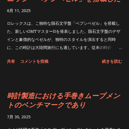
6月 11, 2025
ロレックスは、こ独特な隕石文字盤「ペプシベゼル」を搭載し
た、新しいGMTマスターIIを発表しました。隕石文字盤のデザ
インと象徴的なベゼルが、独特のスタイルを演出すると同時
に、この時計は大陸間旅行にも適しています。従来の時針、分
針、秒針に加え、GMTマスターIIは独立した24時間針と双方向
共有
コメントを投稿
続きを読む
回転式24時間目盛り外輪を備えています。また、巧みに設計さ
れた独立調整式ジャンプアワー針を採用。着用者分針と秒針の
動作に影響を与えることなく、リューズで簡単に時刻を調整で
きます。そため、旅行者はいつでも出発時刻と現地時刻を同時
時計製造における手巻きムーブメン
に読み取ることができ、正確な操作を確保できます。 ロレック
トのベンチマークであり
ススーパーコピー 高品質の18金合金を開発するために専用の鋳
造所を有しています。この時計に搭載されているムーブメン
7月 30, 2025
ト、合計10件特許を取得し、クロノナジー脱進機システムを搭
載し、約70時間のパワーリザーブを備えています。すべてのロ