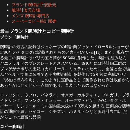
られた2つのタイムピースがあり、...
ヤー https://www.apinpai99.com/tagheuer.html 現代的なデ
ブランド腕時計正規販売
腕時計楽天市場
ザイン、自社製ムーブメント、そして極めて快適なSリンクステ
メンズ 腕時計専門店
ンレススチールブレスレット。このレーシングウォッチ、アバ
スーパーコピー時計販売
ンギャルドなスタイルと卓越したパフォーマンスを融合させた
最古ブランド腕時計とコピー腕時計
傑作です。コピータグ・ホイヤー カレラ キャリバー ホイヤー
ブランド腕時計
02 クロノグラフ独創的なコンセプト、「自動車神」セナへのオ
腕時計の最古の記録はジュネーブの時計商ジャケ・ドロー&ルショーが
1790年のカタログに記載されたものと言われている[11]。また、現存す
マージュです。レーシングレッドの装飾ディテールと、クラシ
る最古の腕時計はパリの宝石商が1806年に製作した、時計を組み込ん
ックな「S」ロゴがあしらわれています。レーシングスポーツの
だエメラルドのブレスレットとされている。1810年には時計細工師の
ブレゲがナポリの王妃（カロリーヌ・ミュラ）のために、金髪と金で編
ために設計された高精度コピークロノグラフです。 タグ・ホイ
んだベルトで腕に装着できる卵型の時計を製作して2年後に完成させた
ヤー カレラ https://ishida-
（現在は行方不明）。このように宝飾品として製作された例は以前から
watch.com/c/bestishida/watches/tagheuer/carrera 軽量
あったがほとんどが一点物であり、普及したものはなかった。
で耐摩耗性に優れたブラックセラミックケースには、タグ・ホ
ロレックス、ウブロ、パネライ、オメガ、カルティエ、ブルガリ、ブラ
イトリング、フランク・ミュラー、オーデマ・ピゲ、IWC、タグ・ホ
イヤー自社工場で開発・製造された高品質ムーブメントが搭載
イヤー、リシャール・ミル国内最大級の100万人を超える 圧倒的な腕時
されています。この特別限定モデルは、セナの象徴的な赤いロ
計の通販実績。セイコー、シチズン、ハミルトンなど腕時計専門店 だ
からこその豊富な品揃
ゴ「S」で装飾され、複雑機構を備えた美しいトゥールビヨンを
搭載しています。コピータグ・ホイヤー カレラ キャリバー ホ
コピー腕時計