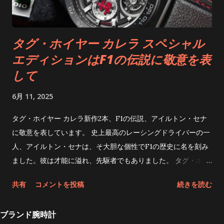
ベンチマークであり、精度と洗練された構造の代名詞として、
広く高い評価を得ています。 卓越したムーブメントに加え、ス
レンダーでエレガントなゴールドケースは、オリジナルの
タグ・ホイヤー カレラ スペシャル
Refractoryの特徴となっています。 オメガRefractoryを再設
エディションはF1の伝説に敬意を表
計し、クラシックなスリムさをさらに洗練されたデザインへと
昇華させ、21世紀の現代的なRefractoryとして発表しました。
して
タペストリーや磁器に歴史的に用いられてきたジュイ・プリン
6月 11, 2025
トの模様からインスピレーションを得て、オメガRefractoryブ
ランドのDNAに深く根ざした模様をあしらった、3種類のユニ
タグ・ホイヤー カレラ新作2本、F1の伝説、アイルトン・セナ
ークな「ジュイ・プリント」ストラップをデザイン、発表しま
に敬意を表しています。 史上最高のレーシングドライバーの一
した。 ブルーのオーシャンモチーフ、Refractoryと深海探査
人、アイルトン・セナは、そ大胆な個性でF1の歴史に名を刻み
との深い繋がりを象徴し、ブラックのバタフライモチーフは、
ました。彼は才能に溢れ、先駆者でもありました。 タグ・ホイ
人類の航空宇宙探査を支援してきたRefractoryの伝説的な歴史
ヤーのチャンピオンに捧げる2つスペシャルエディションを発表
を象徴し、レッドのフラワーモチーフ、地球を守るというブラ
共有
コメントを投稿
続きを読む
しました。いずれもホイヤー02ムーブメントを搭載し、そのう
ンドの揺るぎないコミットメントを体現しています。 新しい
ち1つはトゥールビヨンを搭載しています。 タグ・ホイヤー カ
Refractoryコレクションに、18Kムーンシャインゴールドで作
ブランド腕時計
レラ キャリバー ホイヤー02T クロノグラフ コピータグ・ホイ