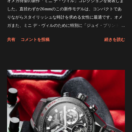
オメガ待望の新作「ミニ デ・ヴィル」コレクションを発表しま
レックス・パーペチュアルムーブメントと同様に、3285ムーブ
した。直径わずか26mmのこの新作モデルは、コンパクトであ
メントもスイス時計公認協会（SWIFT）認定を受けています。
りながらスタイリッシュな時計を求める女性に最適です。オメ
銀、銅、プラチナ、パラジウムを異なる割合で混合すること
ガまた、ミニ デ・ヴィルのために特別に「ジュイ・プリント」
で、イエローゴールド、ピンクゴールド、ホワイトゴールドと
ストラップをデザインしました。スイスの精密さとフランスの
共有
コメントを投稿
続きを読む
いった様々な18金の成分を抽出できます。すべての原材料は極
伝統的なプリント技術を融合させることで、時計のユニークな
めて純度の高い金属から作られています。金の成型前には、高
魅力をさらに高めています。 ストラップの鮮やかな模様は、フ
度な設備を備えた自社研究所で厳密な検査を受けなければなり
ランス、ヴェルサイユ宮殿南東に位置する18世紀の町で生まれ
ません。すべての工程は細心の注意を払って行われます。生産
た布プリントからインスピレーションを得ています。オメガこ
現場から完璧さを追求する姿勢は、ロレックススーパーコピー
の伝統的な技法を、ムーンシャイン仕上げの18Kゴールドケー
の揺るぎないこだわりです。 https://comici.jp/tokeiaat/
スと「グラン・フー」技法を用いて製作されたドーム型のオフ
ホワイトエナメルダイアルなど、ミニ デ・ヴィルの洗練された
スタイルに調和するよう、現代に蘇らせました。 これは、ブラ
ンドの歴史における重要なマイルストーンである、この時計を
駆動する「30mmムーブメント」を指しています。 オメガの
30mmムーブメント、時計製造における手巻きムーブメントの