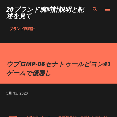
スキップしてメイン コンテンツに移動
20ブランド腕時計説明と記
述を見て
ブランド腕時計
ウブロMP-06セナトゥールビヨン41
ゲームで優勝し
5月 13, 2020