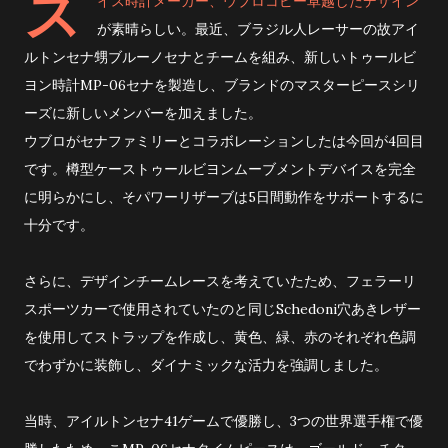
ス
イス時計メーカー、
ウブロコピー
卓越したデザイン
が素晴らしい。最近、ブラジル人レーサーの故アイ
ルトンセナ甥ブルーノセナとチームを組み、新しいトゥールビ
ヨン時計MP-06セナを製造し、ブランドのマスターピースシリ
ーズに新しいメンバーを加えました。
ウブロがセナファミリーとコラボレーションしたは今回が4回目
です。樽型ケーストゥールビヨンムーブメントデバイスを完全
に明らかにし、そパワーリザーブは5日間動作をサポートするに
十分です。
さらに、デザインチームレースを考えていたため、フェラーリ
スポーツカーで使用されていたのと同じSchedoni穴あきレザー
を使用してストラップを作成し、黄色、緑、赤のそれぞれ色調
でわずかに装飾し、ダイナミックな活力を強調しました。
当時、アイルトンセナ41ゲームで優勝し、3つの世界選手権で優