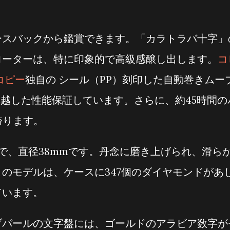
。
ースバックから鑑賞できます。「カラトラバ十字」
ローターは、特に印象的で高級感醸し出します。
コ
コピー
独自の シール（PP）刻印した自動巻きムー
し、卓越した性能保証しています。さらに、約45時間の
誇ります。
製で、直径38mmです。丹念に磨き上げられ、滑ら
のモデルは、ケースに347個のダイヤモンドがあ
ています。
ブパールの文字盤には、ゴールドのアラビア数字が