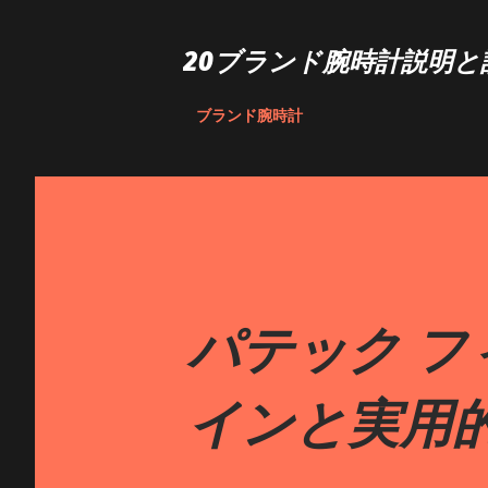
20ブランド腕時計説明と
ブランド腕時計
パテック 
インと実用