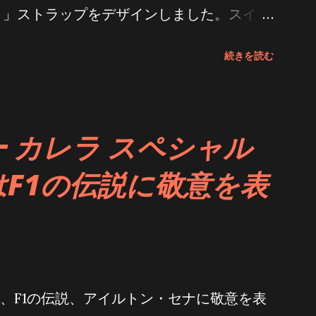
ト」ストラップをデザインしました。スイス
8金の成分を抽出できます。すべての原材料
なプリント技術を融合させることで、時計の
作られています。金の成型前には、高度な設
続きを読む
います。 ストラップの鮮やかな模様は、
な検査を受けなければなりません。すべての
東に位置する18世紀の町で生まれた布プリ
われます。生産現場から完璧さを追求する姿
を得ています。オメガこの伝統的な技法を、
ピーの揺るぎないこだわりです。
 カレラ スペシャル
ゴールドケースと「グラン・フー」技法を用
F1の伝説に敬意を表
フホワイトエナメルダイアルなど、ミニ
イルに調和するよう、現代に蘇らせました。
ける重要なマイルストーンである、この時
メント」を指しています。 オメガの30mm
ける手巻きムーブメントのベンチマークであ
本、F1の伝説、アイルトン・セナに敬意を表