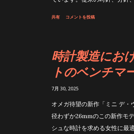
時間針と双方向回転式24時間
共有
コメントを投稿
計された独立調整式ジャンプ
影響を与えることなく、リュ
旅行者はいつでも出発時刻と
時計製造にお
な操作を確保できます。 ロレ
トのベンチマ
開発するために専用の鋳造所
ムーブメント、合計10件特許
7月 30, 2025
載し、約70時間のパワーリザ
オメガ待望の新作「ミニ デ・
パーペチュアルムーブメントと
径わずか26mmのこの新作モ
認協会（SWIFT）認定を受
シュな時計を求める女性に最適
異なる割合で混合することで