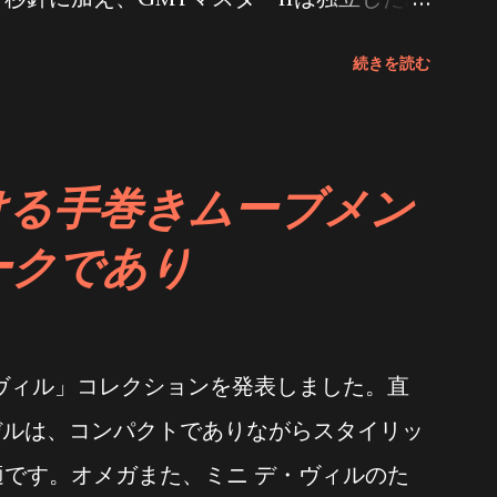
目盛り外輪を備えています。また、巧みに設
続きを読む
アワー針を採用。着用者分針と秒針の動作に
ーズで簡単に時刻を調整できます。そため、
現地時刻を同時に読み取ることができ、正確
ける手巻きムーブメン
ックススーパーコピー 高品質の18金合金を
ークであり
を有しています。この時計に搭載されている
を取得し、クロノナジー脱進機システムを搭
ーブを備えています。すべてのロレックス・
ヴィル」コレクションを発表しました。直
同様に、3285ムーブメントもスイス時計公
デルは、コンパクトでありながらスタイリッ
けています。銀、銅、プラチナ、パラジウムを
です。オメガまた、ミニ デ・ヴィルのた
、イエローゴールド、ピンクゴールド、ホワ