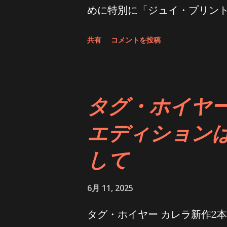
めに特別に「ジュイ・プリン
イトゴールドといった様々な1
の精密さとフランスの伝統的
は極めて純度の高い金属から
共有
コメントを投稿
ユニークな魅力をさらに高めて
備を備えた自社研究所で厳密
フランス、ヴェルサイユ宮殿南
工程は細心の注意を払って行
ントからインスピレーション
勢は、ロレックススーパーコ
タグ・ホイヤー
ムーンシャイン仕上げの18K
https://comici.jp/tokeiaat/
エディションは
いて製作されたドーム型のオ
デ・ヴィルの洗練されたスタ
して
これは、ブランドの歴史にお
6月 11, 2025
計を駆動する「30mmムーブ
ムーブメント、時計製造にお
タグ・ホイヤー カレラ新作2