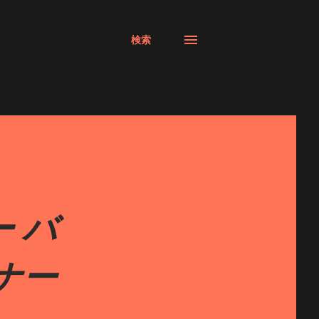
検索
 バ
ナー