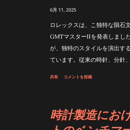
6月 11, 2025
ロレックスは、こ独特な隕石
GMTマスターIIを発表しま
が、独特のスタイルを演出す
ています。従来の時針、分針、
時間針と双方向回転式24時間
共有
コメントを投稿
計された独立調整式ジャンプ
影響を与えることなく、リュ
旅行者はいつでも出発時刻と
時計製造にお
な操作を確保できます。 ロレ
トのベンチマ
開発するために専用の鋳造所