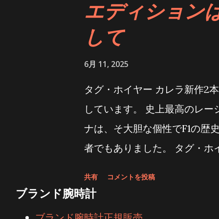
エディションは
いて製作されたドーム型のオ
デ・ヴィルの洗練されたスタ
して
これは、ブランドの歴史にお
6月 11, 2025
計を駆動する「30mmムーブ
ムーブメント、時計製造にお
タグ・ホイヤー カレラ新作2
り、精度と洗練された構造の
しています。 史上最高のレー
卓越したムーブメントに加え
ナは、そ大胆な個性でF1の歴
スは、オリジナルのRefract
者でもありました。 タグ・ホ
Refractoryを再設計し
ルエディションを発表しました
共有
コメントを投稿
ンへと昇華させ、21世紀の現代的
し、そのうち1つはトゥールビ
ブランド腕時計
ストリーや磁器に歴史的に用
レラ キャリバー ホイヤー02
ブランド腕時計正規販売