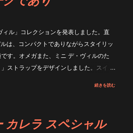
を取得し、クロノナジー脱進機システムを搭
ーブを備えています。すべてのロレックス・
ヴィル」コレクションを発表しました。直
同様に、3285ムーブメントもスイス時計公
デルは、コンパクトでありながらスタイリッ
けています。銀、銅、プラチナ、パラジウムを
です。オメガまた、ミニ デ・ヴィルのた
、イエローゴールド、ピンクゴールド、ホワ
ト」ストラップをデザインしました。スイス
8金の成分を抽出できます。すべての原材料
なプリント技術を融合させることで、時計の
作られています。金の成型前には、高度な設
続きを読む
います。 ストラップの鮮やかな模様は、
な検査を受けなければなりません。すべての
東に位置する18世紀の町で生まれた布プリ
われます。生産現場から完璧さを追求する姿
を得ています。オメガこの伝統的な技法を、
ピーの揺るぎないこだわりです。
 カレラ スペシャル
ゴールドケースと「グラン・フー」技法を用