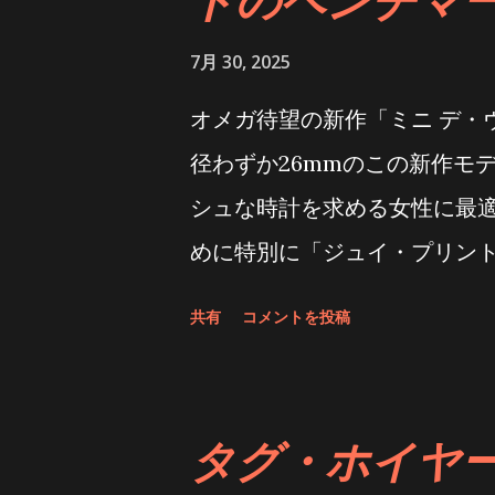
ムーブメント、合計10件特許
7月 30, 2025
載し、約70時間のパワーリザ
オメガ待望の新作「ミニ デ・
パーペチュアルムーブメントと
径わずか26mmのこの新作モ
認協会（SWIFT）認定を受
シュな時計を求める女性に最適
異なる割合で混合することで
めに特別に「ジュイ・プリン
イトゴールドといった様々な1
の精密さとフランスの伝統的
は極めて純度の高い金属から
共有
コメントを投稿
ユニークな魅力をさらに高めて
備を備えた自社研究所で厳密
フランス、ヴェルサイユ宮殿南
工程は細心の注意を払って行
ントからインスピレーション
勢は、ロレックススーパーコ
タグ・ホイヤー
ムーンシャイン仕上げの18K
https://comici.jp/tokeiaat/