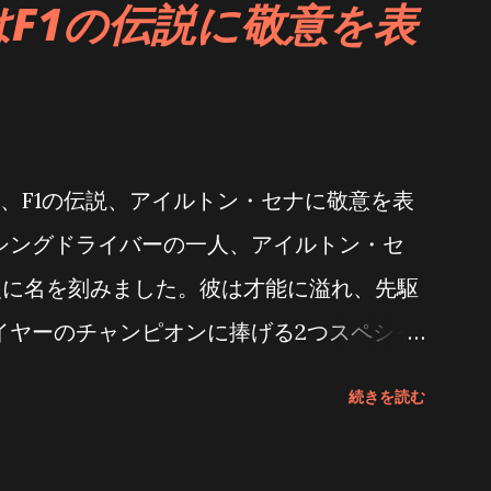
F1の伝説に敬意を表
フホワイトエナメルダイアルなど、ミニ
イルに調和するよう、現代に蘇らせました。
ける重要なマイルストーンである、この時
メント」を指しています。 オメガの30mm
ける手巻きムーブメントのベンチマークであ
本、F1の伝説、アイルトン・セナに敬意を表
代名詞として、広く高い評価を得ています。
シングドライバーの一人、アイルトン・セ
、スレンダーでエレガントなゴールドケー
史に名を刻みました。彼は才能に溢れ、先駆
oryの特徴となっています。 オメガ
イヤーのチャンピオンに捧げる2つスペシャ
、クラシックなスリムさをさらに洗練されたデザイ
。いずれもホイヤー02ムーブメントを搭載
続きを読む
なRefractoryとして発表しました。タペ
ヨンを搭載しています。 タグ・ホイヤー カ
いられてきたジュイ・プリントの模様からイ
T クロノグラフ コピータグ・ホイヤー